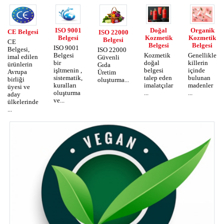
Organik
ISO 9001
Doğal
CE Belgesi
ISO 22000
Kozmetik
Belgesi
Kozmetik
Belgesi
CE
Belgesi
Belgesi
ISO 9001
Belgesi,
ISO 22000
Genellikle
Belgesi
Kozmetik
imal edilen
Güvenli
killerin
bir
doğal
ürünlerin
Gıda
içinde
işltmenin ,
belgesi
Avrupa
Üretim
bulunan
sistematik,
talep eden
birliği
oluşturma...
madenler
kuralları
imalatçılar
üyesi ve
...
oluşturma
...
aday
ve...
ülkelerinde
...