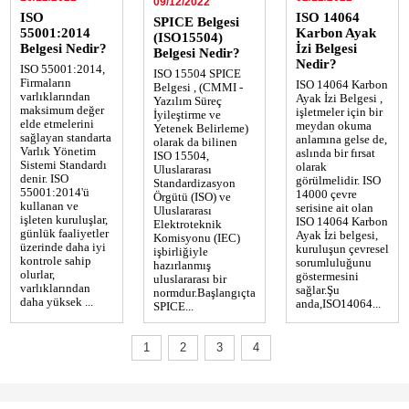
09/12/2022
ISO
ISO 14064
SPICE Belgesi
55001:2014
Karbon Ayak
(ISO15504)
Belgesi Nedir?
İzi Belgesi
Belgesi Nedir?
Nedir?
ISO 55001:2014,
ISO 15504 SPICE
Firmaların
ISO 14064 Karbon
Belgesi , (CMMI -
varlıklarından
Ayak İzi Belgesi ,
Yazılım Süreç
maksimum değer
işletmeler için bir
İyileştirme ve
elde etmelerini
meydan okuma
Yetenek Belirleme)
sağlayan standarta
anlamına gelse de,
olarak da bilinen
Varlık Yönetim
aslında bir fırsat
ISO 15504,
Sistemi Standardı
olarak
Uluslararası
denir. ISO
görülmelidir. ISO
Standardizasyon
55001:2014'ü
14000 çevre
Örgütü (ISO) ve
kullanan ve
serisine ait olan
Uluslararası
işleten kuruluşlar,
ISO 14064 Karbon
Elektroteknik
günlük faaliyetler
Ayak İzi belgesi,
Komisyonu (IEC)
üzerinde daha iyi
kuruluşun çevresel
işbirliğiyle
kontrole sahip
sorumluluğunu
hazırlanmış
olurlar,
göstermesini
uluslararası bir
varlıklarından
sağlar.Şu
normdur.Başlangıçta
daha yüksek ...
anda,ISO14064...
SPICE...