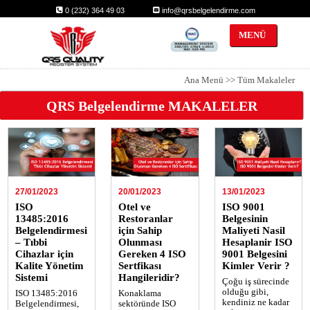
0 (232) 364 49 03
info@qrsbelgelendirme.com
MENÜ
qrs
QRS Belgelendirme MAKALELER
27/01/2023
20/01/2023
13/01/2023
ISO
Otel ve
ISO 9001
13485:2016
Restoranlar
Belgesinin
Belgelendirmesi
için Sahip
Maliyeti Nasil
– Tıbbi
Olunması
Hesaplanir ISO
Cihazlar için
Gereken 4 ISO
9001 Belgesini
Kalite Yönetim
Sertfikası
Kimler Verir ?
Sistemi
Hangileridir?
Çoğu iş sürecinde
olduğu gibi,
ISO 13485:2016
Konaklama
kendiniz ne kadar
Belgelendirmesi,
sektöründe ISO