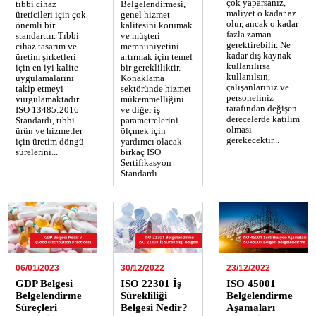
çok yaparsanız,
tıbbi cihaz
Belgelendirmesi,
maliyet o kadar az
üreticileri için çok
genel hizmet
olur, ancak o kadar
önemli bir
kalitesini korumak
fazla zaman
standarttır. Tıbbi
ve müşteri
gerektirebilir. Ne
cihaz tasarım ve
memnuniyetini
kadar dış kaynak
üretim şirketleri
artırmak için temel
kullanılırsa
için en iyi kalite
bir gerekliliktir.
kullanılsın,
uygulamalarını
Konaklama
çalışanlarınız ve
takip etmeyi
sektöründe hizmet
personeliniz
vurgulamaktadır.
mükemmelliğini
tarafından değişen
ISO 13485:2016
ve diğer iş
derecelerde katılım
Standardı, tıbbi
parametrelerini
olması
ürün ve hizmetler
ölçmek için
gerekecektir...
için üretim döngü
yardımcı olacak
sürelerini...
birkaç ISO
Sertifikasyon
Standardı ...
06/01/2023
30/12/2022
23/12/2022
GDP Belgesi
ISO 22301 İş
ISO 45001
Belgelendirme
Sürekliliği
Belgelendirme
Süreçleri
Belgesi Nedir?
Aşamaları