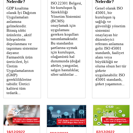
Nelerdir?
Nelerdir?
ISO 22301 Belgesi,
bir kuruluşun İş
GDP kısaltma
Genel olarak ISO
Sürekliliği
olarak İyi Dağıtım
45001, bir
Yönetim Sistemini
Uygulamaları
kuruluşun iş
(BCMS)
anlamına
sağlığı ve
onaylamak için
gelmektedir.
güvenliği yönetim
uygulaması
Bitmiş tıbbi
sistemini
gereken koşulları
ürünlerin , aktif
onaylayan bir
tanımlamaktadır.
bileşenlerin
düzenleyici
Bu standardın
depolanması ve
referans anlamına
şartlarına uymak
taşınması sistemine
gelir. ISO 45001
için kuruluşun,
dayanır.
standardı, faaliyet
olağanüstü hal
Farmasötik ürün
alanı veya
durumunda (doğal
üreticileri, İyi
büyüklüğü ne
afetler, yangınlar,
Üretim
olursa olsun her tür
salgın hastalıklar,
Uygulamalarının
şirkete
siber saldırılar ...
(GMP)
uygulanabilir. ISO
gerekliliklerine
45001 standardı,
tabidir. Üretici
şirket yaşamının...
kalitesi tüm
tedarik...
16/12/2022
02/12/2022