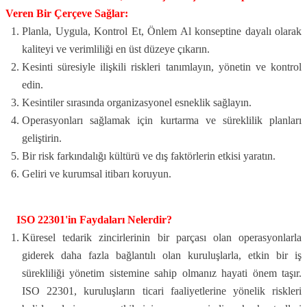
Veren Bir
Ç
er
ç
eve Sa
ğ
lar:
Planla, Uygula, Kontrol Et, Önlem Al konseptine dayalı olarak
kaliteyi ve verimliliği en üst düzeye çıkarın.
Kesinti süresiyle ilişkili riskleri tanımlayın, yönetin ve kontrol
edin.
Kesintiler sırasında organizasyonel esneklik sağlayın.
Operasyonları sağlamak için kurtarma ve süreklilik planları
geliştirin.
Bir risk farkındalığı kültürü ve dış faktörlerin etkisi yaratın.
Geliri ve kurumsal itibarı koruyun.
ISO 22301'in Faydalar
ı
Nelerdir?
Küresel tedarik zincirlerinin bir parçası olan operasyonlarla
giderek daha fazla bağlantılı olan kuruluşlarla, etkin bir iş
sürekliliği yönetim sistemine sahip olmanız hayati önem taşır.
ISO 22301, kuruluşların ticari faaliyetlerine yönelik riskleri