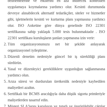
belirlemelerine ve etkilerini en aza indirecek kontrolleri
uygulamaya koymalarına yardımcı olur. Kesinti durumunda
devreye alınabilecek alternatif tedarikçiler, siteler ve hizmetler
gibi, işletmelerin kesinti ve kurtarma planı yapmasına yardımcı
olur. ISO Anketine göre dünya genelinde ISO 22301
sertifikasına sahip yaklaşık 5.000 tesis bulunmaktadır . ISO
22301 sertifikası kuruluşların şunları yapmasına izin verir:
Tüm organizasyonunuzu net bir şekilde anlayarak
organizasyonel iyileştirme.
Düzenli denetim nedeniyle güncel bir iş sürekliliği planı
sürdürün.
Yasal ve düzenleyici gerekliliklere uygunluğun sağlanmasına
yardımcı olun.
Arıza süresi ve durdurulan üretkenlik nedeniyle kaybedilen
maliyetleri azaltın.
Sertifikalı bir BCMS aracılığıyla daha düşük sigorta primleriyle
maliyetlerden tasarruf edin.
Müşteri SLA'larını karşılayın ve tutarlı ve öngörülebilir çıktılar