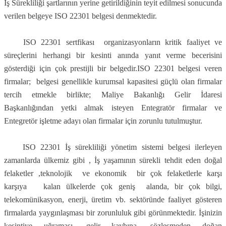
İş Sürekliliği şartlarının yerine getirildiğinin teyit edilmesi sonucunda
verilen belgeye ISO 22301 belgesi denmektedir.
ISO 22301 sertfikası organizasyonların kritik faaliyet ve
süreçlerini herhangi bir kesinti anında yanıt verme becerisini
gösterdiği için çok prestijli bir belgedir.ISO 22301 belgesi veren
firmalar; belgesi genellikle kurumsal kapasitesi güçlü olan firmalar
tercih etmekle birlikte; Maliye Bakanlığı Gelir İdaresi
Başkanlığından yetki almak isteyen Entegratör firmalar ve
Entegretör işletme adayı olan firmalar için zorunlu tutulmuştur.
ISO 22301 İş sürekliliği yönetim sistemi belgesi ilerleyen
zamanlarda ülkemiz gibi , İş yaşamının sürekli tehdit eden doğal
felaketler ,teknolojik ve ekonomik bir çok felaketlerle karşı
karşıya kalan ülkelerde çok geniş alanda, bir çok bilgi,
telekomünikasyon, enerji, üretim vb. sektöründe faaliyet gösteren
firmalarda yaygınlaşması bir zorunluluk gibi görünmektedir. İşinizin
kesintiye uğraması, gelir kaybına, sözleşmeden doğan