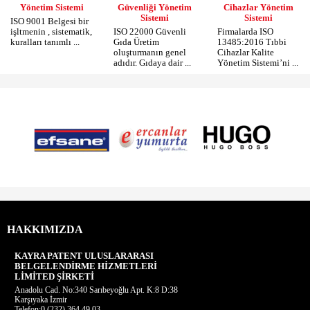
Yönetim Sistemi
Güvenliği Yönetim
Cihazlar Yönetim
Sistemi
Sistemi
ISO 9001 Belgesi bir
işltmenin , sistematik,
ISO 22000 Güvenli
Firmalarda ISO
kuralları tanımlı ...
Gıda Üretim
13485:2016 Tıbbi
oluşturmanın genel
Cihazlar Kalite
adıdır. Gıdaya dair ...
Yönetim Sistemi’ni ...
HAKKIMIZDA
KAYRA PATENT ULUSLARARASI
BELGELENDİRME HİZMETLERİ
LİMİTED ŞİRKETİ
Anadolu Cad. No:340 Sarıbeyoğlu Apt. K:8 D:38
Karşıyaka İzmir
Telefon:0 (232) 364 49 03