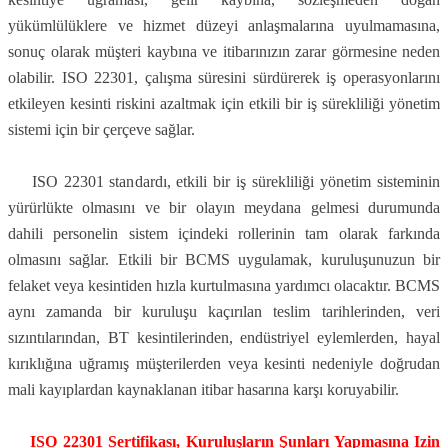
yükümlülüklere ve hizmet düzeyi anlaşmalarına uyulmamasına,
sonuç olarak müşteri kaybına ve itibarınızın zarar görmesine neden
olabilir. ISO 22301, çalışma süresini sürdürerek iş operasyonlarını
etkileyen kesinti riskini azaltmak için etkili bir iş sürekliliği yönetim
sistemi için bir çerçeve sağlar.
ISO 22301 standardı, etkili bir iş sürekliliği yönetim sisteminin
yürürlükte olmasını ve bir olayın meydana gelmesi durumunda
dahili personelin sistem içindeki rollerinin tam olarak farkında
olmasını sağlar. Etkili bir BCMS uygulamak, kuruluşunuzun bir
felaket veya kesintiden hızla kurtulmasına yardımcı olacaktır. BCMS
aynı zamanda bir kuruluşu kaçırılan teslim tarihlerinden, veri
sızıntılarından, BT kesintilerinden, endüstriyel eylemlerden, hayal
kırıklığına uğramış müşterilerden veya kesinti nedeniyle doğrudan
mali kayıplardan kaynaklanan itibar hasarına karşı koruyabilir.
ISO
22301 Sertifikas
ı
, Kurulu
ş
lar
ı
n
Ş
unlar
ı
Yapmas
ı
na Izin