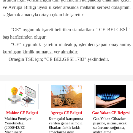
ve Avrupa Birliği üyesi ülkeler arasında malların serbest dolaşımını
sağlamak amacıyla ortaya çıkan bir işarettir.
"CE" uygunluk işareti belirtilen standartlara " CE BELGESİ "
baş harflerinden oluşur:
"CE" uygunluk işaretini müteakip, işlemleri yapan onaylanmış
kuruluşun kimlik numarası yer almalıdır.
Örneğin TSE için; "CE BELGESİ 1783" şeklindedir.
Makine CE Belgesi
Agrega CE Belgesi
Gaz Yakan CE Belgesi
Makina Emniyeti
Kum çakıl karışımına
Gaz Yakan Cihazlar:
Yönetmeliği
verilen genel isimdir.
pişirme, ısıtma, sıcak
(2006/42/EC
Ebatları farklı farklı
su üretme, soğutma,
Machinery ...
amaçlarına göre ...
aydınlatma ...