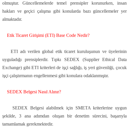
olmuştur. Güncellemelerde temel prensipler korunurken, insan
hakları ve geçici çalışma gibi konularda bazı güncellemeler yer
almaktadır.
Etik Ticaret Giri
ş
imi (ETI) Base Code Nedir?
ETI adı verilen global etik ticaret kuruluşunun ve üyelerinin
uyguladığı prensiplerdir. Tıpkı SEDEX (Supplier Ethical Data
Exchange) gibi ETI kriterleri de işçi sağlığı, iş yeri güvenliği, çocuk
işçi çalıştırmanın engellenmesi gibi konulara odaklanmıştır.
SEDEX Belgesi Nas
ı
l Al
ı
n
ı
r?
SEDEX Belgesi alabilmek için SMETA kriterlerine uygun
şekilde, 3 ana adımdan oluşan bir denetim sürecini, başarıyla
tamamlamak gerekmektedir.