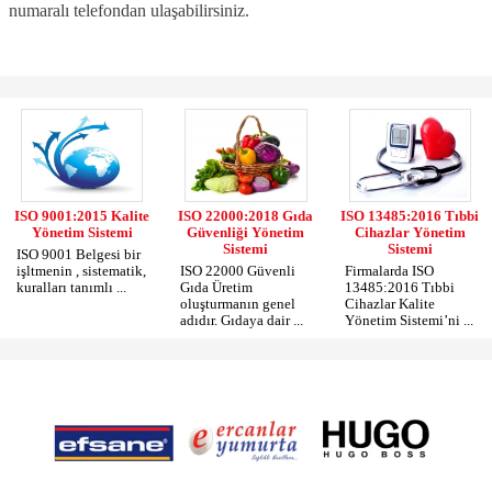
numaralı telefondan ulaşabilirsiniz.
ISO 9001:2015 Kalite
ISO 22000:2018 Gıda
ISO 13485:2016 Tıbbi
Yönetim Sistemi
Güvenliği Yönetim
Cihazlar Yönetim
Sistemi
Sistemi
ISO 9001 Belgesi bir
işltmenin , sistematik,
ISO 22000 Güvenli
Firmalarda ISO
kuralları tanımlı ...
Gıda Üretim
13485:2016 Tıbbi
oluşturmanın genel
Cihazlar Kalite
adıdır. Gıdaya dair ...
Yönetim Sistemi’ni ...