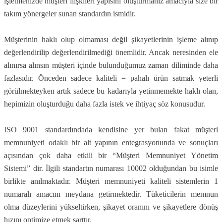
işletmenizde müşteri ilişkileri yapısını oluşturmanız amacıyla size bir
takım yönergeler sunan standardın ismidir.
Müşterinin haklı olup olmaması değil şikayetlerinin işleme alınıp
değerlendirilip değerlendirilmediği önemlidir. Ancak neresinden ele
alınırsa alınsın müşteri içinde bulunduğumuz zaman diliminde daha
fazlasıdır. Önceden sadece kaliteli = pahalı ürün satmak yeterli
görülmekteyken artık sadece bu kadarıyla yetinmemekte haklı olan,
hepimizin oluşturduğu daha fazla istek ve ihtiyaç söz konusudur.
ISO 9001 standardındada kendisine yer bulan fakat müşteri
memnuniyeti odaklı bir alt yapının entegrasyonunda ve sonuçları
açısından çok daha etkili bir “Müşteri Memnuniyet Yönetim
Sistemi” dir. İlgili standartın numarası 10002 olduğundan bu isimle
birlikte anılmaktadır. Müşteri memnuniyeti kaliteli sistemlerin 1
numaralı amacını meydana getirmektedir. Tüketicilerin memnun
olma düzeylerini yükseltirken, şikayet oranını ve şikayetlere dönüş
hızını optimize etmek şarttır.